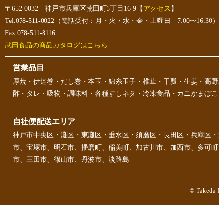
〒652-0032 神戸市兵庫区荒田町3丁目16-9【
アクセス
】
Tel.078-511-0022（電話受付：月・火・水・金・土曜日 7:00〜16:30）
Fax.078-511-8116
武田食品の商品カタログはこちら
営業品目
厚焼・伊達巻・だし巻・本玉・錦糸玉子・椎茸・干瓢・生姜・高野
酢・タレ・吸物・調味料・各種すしネタ・冷凍食品・カニかまぼこ
自社便配送エリア
神戸市中央区・灘区・東灘区・垂水区・須磨区・長田区・兵庫区・
市、宝塚市、明石市、播磨町、稲美町、加古川市、加西市、多可町
市、三田市、篠山市、丹波市、淡路島
© Takeda F