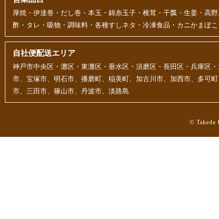
厚焼・伊達巻・だし巻・本玉・錦糸玉子・椎茸・干瓢・生姜・高野
酢・タレ・吸物・調味料・各種すしネタ・冷凍食品・カニかまぼこ
自社便配送エリア
神戸市中央区・灘区・東灘区・垂水区・須磨区・長田区・兵庫区・
市、宝塚市、明石市、播磨町、稲美町、加古川市、加西市、多可町
市、三田市、篠山市、丹波市、淡路島
© Takeda F